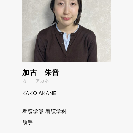
加古 朱音
カコ アカネ
KAKO AKANE
看護学部 看護学科
助手