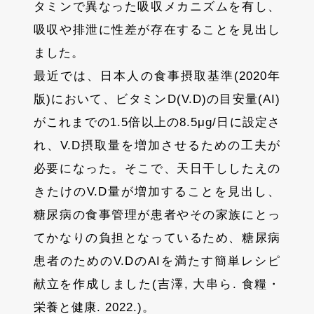
タミンで異なった吸収メカニズムを有し、
吸収や排泄に性差が存在することを見出し
ました。
最近では、日本人の食事摂取基準(2020年
版)において、ビタミンD(V.D)の目安量(AI)
がこれまでの1.5倍以上の8.5μg/日に設定さ
れ、V.D摂取量を増加させるための工夫が
必要になった。そこで、天日干ししたえの
きたけのV.D量が増加することを見出し、
糖尿病の食事管理が患者やその家族にとっ
てかなりの負担となっているため、糖尿病
患者のためのV.DのAIを満たす簡単レシピ
献立を作成しました(吉澤, 大串ら. 食糧・
栄養と健康. 2022.)。