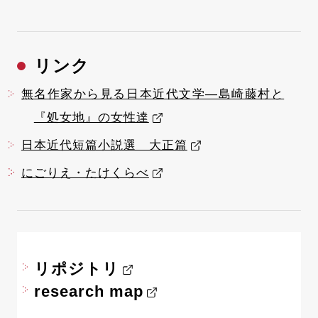
リンク
無名作家から見る日本近代文学―島崎藤村と
『処女地』の女性達
日本近代短篇小説選 大正篇
にごりえ・たけくらべ
リポジトリ
research map